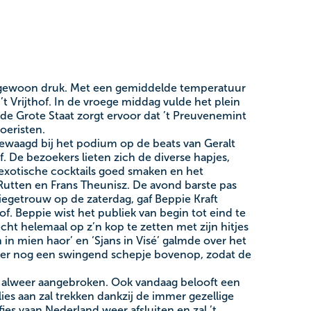
ngewoon druk. Met een gemiddelde temperatuur
t Vrijthof. In de vroege middag vulde het plein
 de Grote Staat zorgt ervoor dat ’t Preuvenemint
oeristen.
ewaagd bij het podium op de beats van Geralt
. De bezoekers lieten zich de diverse hapjes,
n exotische cocktails goed smaken en het
tten en Frans Theunisz. De avond barste pas
iegetrouw op de zaterdag, gaf Beppie Kraft
of. Beppie wist het publiek van begin tot eind te
ht helemaal op z’n kop te zetten met zijn hitjes
in in mien haor’ en ‘Sjans in Visé’ galmde over het
pe er nog een swingend schepje bovenop, zodat de
2 alweer aangebroken. Ook vandaag belooft een
lies aan zal trekken dankzij de immer gezellige
ies vaan Nederland weer afsluiten en zal ’t