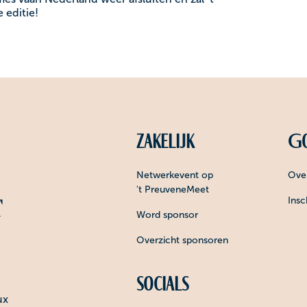
 editie!
Zakelijk
Go
Netwerkevent op
Over
't PreuveneMeet
Insc
Word sponsor
Overzicht sponsoren
Socials
ux