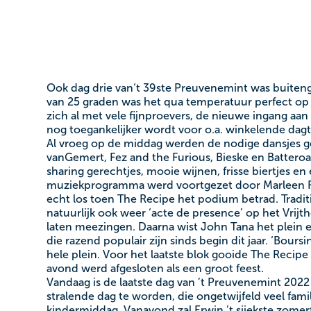
Ook dag drie van‘t 39ste Preuvenemint was buite
van 25 graden was het qua temperatuur perfect op ’
zich al met vele fijnproevers, de nieuwe ingang aan
nog toegankelijker wordt voor o.a. winkelende dagt
Al vroeg op de middag werden de nodige dansjes g
vanGemert, Fez and the Furious, Bieske en Batteroaf
sharing gerechtjes, mooie wijnen, frisse biertjes e
muziekprogramma werd voortgezet door Marleen Ru
echt los toen The Recipe het podium betrad. Tradit
natuurlijk ook weer ‘acte de presence’ op het Vrijth
laten meezingen. Daarna wist John Tana het plein ec
die razend populair zijn sinds begin dit jaar. ‘Bours
hele plein. Voor het laatste blok gooide The Reci
avond werd afgesloten als een groot feest.
Vandaag is de laatste dag van ’t Preuvenemint 202
stralende dag te worden, die ongetwijfeld veel fami
kindermiddag. Vanavond zal Erwin ’t sjiekste zomerf