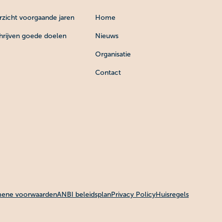
zicht voorgaande jaren
Home
hrijven goede doelen
Nieuws
Organisatie
Contact
ene voorwaarden
ANBI beleidsplan
Privacy Policy
Huisregels