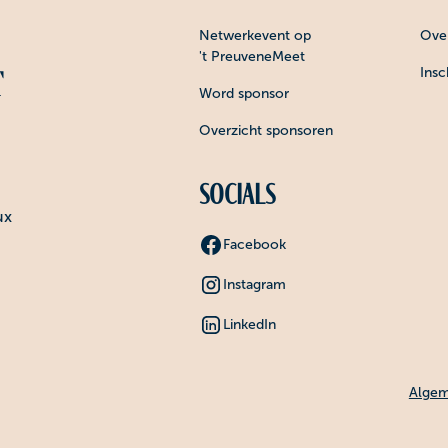
Netwerkevent op
Over
't PreuveneMeet
Insc
Word sponsor
Overzicht sponsoren
Socials
ux
Facebook
Instagram
LinkedIn
Algem