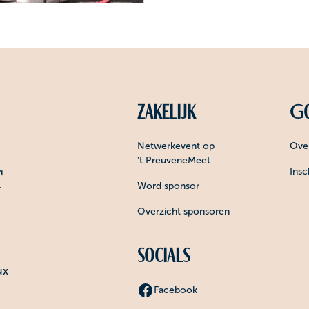
Zakelijk
Go
Netwerkevent op
Over
't PreuveneMeet
Insc
Word sponsor
Overzicht sponsoren
Socials
ux
Facebook