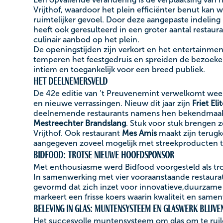
Vrijthof, waardoor het plein efficiënter benut kan
ruimtelijker gevoel. Door deze aangepaste indeling 
heeft ook geresulteerd in een groter aantal restau
culinair aanbod op het plein.
De openingstijden zijn verkort en het entertainm
temperen het feestgedruis en spreiden de bezoekers
intiem en toegankelijk voor een breed publiek.
Het deelnemersveld
De 42e editie van ’t Preuvenemint verwelkomt wee
en nieuwe verrassingen. Nieuw dit jaar zijn
Friet Eli
deelnemende restaurants namens hen bekendmaak
Mestreechter Brandslang
. Stuk voor stuk brengen 
Vrijthof. Ook restaurant
Mes Amis
maakt zijn terugk
aangegeven zoveel mogelijk met streekproducten t
Bidfood: trotse nieuwe hoofdsponsor
Met enthousiasme werd Bidfood voorgesteld als tr
In samenwerking met vier vooraanstaande restaurate
gevormd dat zich inzet voor innovatieve,duurzam
markeert een frisse koers waarin kwaliteit en same
Beleving in glas: muntensysteem en glaswerk blijve
Het succesvolle muntensysteem om glas om te ruile