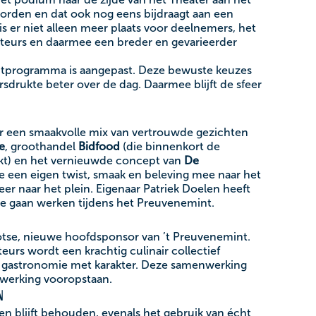
 worden en dat ook nog eens bijdraagt aan een
is er niet alleen meer plaats voor deelnemers, het
rateurs en daarmee een breder en gevarieerder
entprogramma is aangepast. Deze bewuste keuzes
drukte beter over de dag. Daarmee blijft de sfeer
r een smaakvolle mix van vertrouwde gezichten
te
, groothandel
Bidfood
(die binnenkort de
t) en het vernieuwde concept van
De
ze een eigen twist, smaak en beleving mee naar het
eer naar het plein. Eigenaar Patriek Doelen heeft
e gaan werken tijdens het Preuvenemint.
otse, nieuwe hoofdsponsor van ’t Preuvenemint.
urs wordt een krachtig culinair collectief
e gastronomie met karakter. Deze samenwerking
nwerking vooropstaan.
n
n blijft behouden, evenals het gebruik van écht