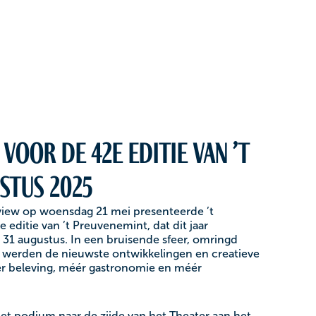
voor de 42e editie van ’t
stus 2025
eview op woensdag 21 mei presenteerde ’t
ditie van ’t Preuvenemint, dat dit jaar
31 augustus. In een bruisende sfeer, omringd
s, werden de nieuwste ontwikkelingen en creatieve
éér beleving, méér gastronomie en méér
het podium naar de zijde van het Theater aan het