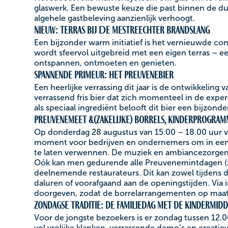
glaswerk. Een bewuste keuze die past binnen de 
algehele gastbeleving aanzienlijk verhoogt.
Nieuw: terras bij De Mestreechter Brandslang
Een bijzonder warm initiatief is het vernieuwde c
wordt sfeervol uitgebreid met een eigen terras – e
ontspannen, ontmoeten en genieten.
Spannende primeur: het PreuveneBier
Een heerlijke verrassing dit jaar is de ontwikkelin
verrassend fris bier dat zich momenteel in de expe
als speciaal ingrediënt belooft dit bier een bijzond
PreuveneMeet &(zakelijke) borrels, kinderprogram
Op donderdag 28 augustus van 15.00 – 18.00 uur v
moment voor bedrijven en ondernemers om in een o
te laten verwennen. De muziek en ambiancezorgen
Oók kan men gedurende alle Preuvenemintdagen (zak
deelnemende restaurateurs. Dit kan zowel tijdens d
daluren of voorafgaand aan de openingstijden. Vi
doorgeven, zodat de borrelarrangementen op maa
Zondagse traditie: de familiedag met de kindermidd
Voor de jongste bezoekers is er zondag tussen 12.
vol vrolijke klanken, verrassende demo’s en creatie