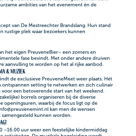
duurzame ambities van het evenement én de
oncept van De Mestreechter Brandslang. Hun stand
en rustige plek waar bezoekers kunnen
g van het eigen PreuveneBier– een zomers en
rimentele fase bevindt. Met onder andere druiven
ere aanvulling te worden op het al rijke aanbod.
ma & muziek
indt de exclusieve PreuveneMeet weer plaats. Hét
ntspannen setting te netwerken en zich culinair
 voor een betoverende start van het weekend.
elijke) borrels organiseren bij de diverse
e openingsuren, waarbij de focus ligt op de
a info@preuvenemint.nl kan men de wensen
t samengesteld kunnen worden.
ag!
00 –16.00 uur weer een feestelijke kindermiddag
ve activiteiten. De muzikale begeleiding wordt