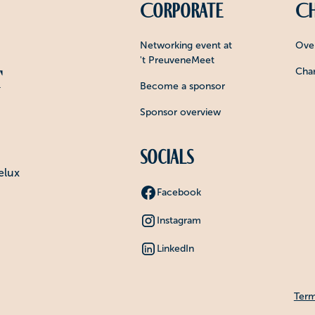
Corporate
Ch
Networking event at
Over
't PreuveneMeet
Char
Become a sponsor
Sponsor overview
Socials
elux
Facebook
Instagram
LinkedIn
Term