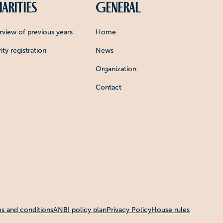
arities
General
view of previous years
Home
ity registration
News
Organization
Contact
s and conditions
ANBI policy plan
Privacy Policy
House rules