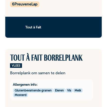
6
PreuveneLap
Tout à Fait
Tout à Fait borrelplank
VLEES
Borrelplank om samen te delen
Allergenen info:
Glutenbevattende granen
Eieren
Vis
Melk
Mosterd