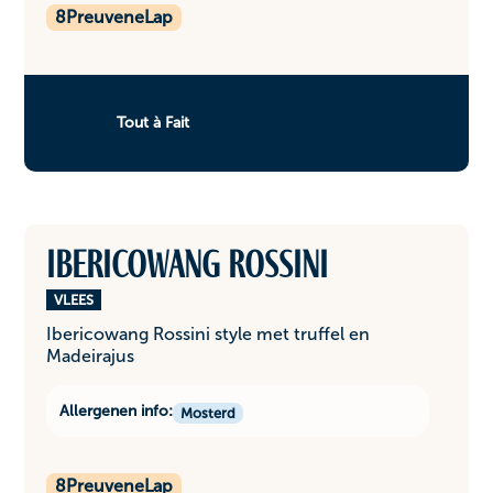
8
PreuveneLap
Tout à Fait
Ibericowang Rossini
VLEES
Ibericowang Rossini style met truffel en
Madeirajus
Allergenen info:
Mosterd
8
PreuveneLap