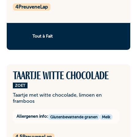
4
PreuveneLap
Tout à Fait
Taartje witte chocolade
ZOET
Taartje met witte chocolade, limoen en
framboos
Allergenen info:
Glutenbevattende granen
Melk
4,5
PreuveneLap