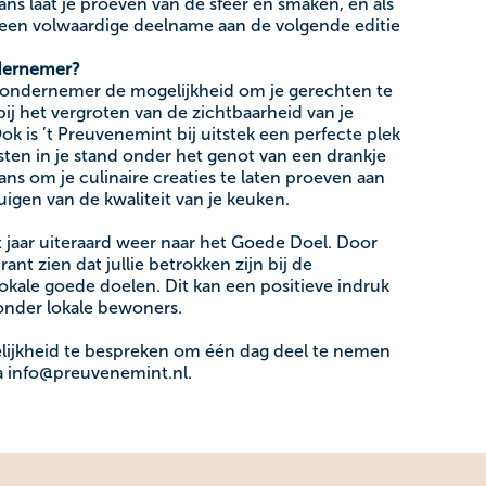
ns laat je proeven van de sfeer en smaken, en als
 een volwaardige deelname aan de volgende editie
ndernemer?
aondernemer de mogelijkheid om je gerechten te
ij het vergroten van de zichtbaarheid van je
k is ’t Preuvenemint bij uitstek een perfecte plek
en in je stand onder het genot van een drankje
ns om je culinaire creaties te laten proeven aan
igen van de kwaliteit van je keuken.
 jaar uiteraard weer naar het Goede Doel. Door
ant zien dat jullie betrokken zijn bij de
 lokale goede doelen. Dit kan een positieve indruk
 onder lokale bewoners.
elijkheid te bespreken om één dag deel te nemen
a info@preuvenemint.nl.