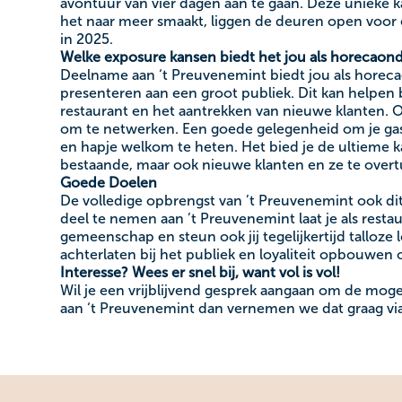
avontuur van vier dagen aan te gaan. Deze unieke ka
het naar meer smaakt, liggen de deuren open voor
in 2025.
Welke exposure kansen biedt het jou als horecao
Deelname aan ‘t Preuvenemint biedt jou als horec
presenteren aan een groot publiek. Dit kan helpen b
restaurant en het aantrekken van nieuwe klanten. Oo
om te netwerken. Een goede gelegenheid om je gast
en hapje welkom te heten. Het bied je de ultieme ka
bestaande, maar ook nieuwe klanten en ze te overtu
Goede Doelen
De volledige opbrengst van ’t Preuvenemint ook dit
deel te nemen aan ’t Preuvenemint laat je als restaur
gemeenschap en steun ook jij tegelijkertijd talloze
achterlaten bij het publiek en loyaliteit opbouwen
Interesse? Wees er snel bij, want vol is vol!
Wil je een vrijblijvend gesprek aangaan om de mog
aan ‘t Preuvenemint dan vernemen we dat graag vi