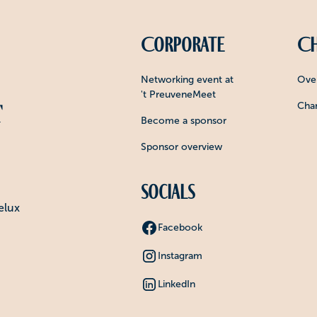
Corporate
Ch
Networking event at
Over
't PreuveneMeet
Char
Become a sponsor
Sponsor overview
Socials
elux
Facebook
Instagram
LinkedIn