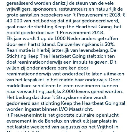
gerealiseerd worden dankzij de steun van de vele
vrijwilligers, sponsoren, restaurateurs en natuurlijk de
grote aantallen bezoekers van ’t Preuvenemint 2018. €
40.000 van het bedrag dat dit jaar gedoneerd werd,
gaat naar de stichting Keep the Heartbeat Going, het
hoofd goede doel van ’t Preuvenemint 2018.
Elk jaar wordt 1 op de 1000 Nederlanders getroffen
door een hartstilstand. De overlevingskans is 30%.
Reanimatie is hierbij letterlijk van levensbelang. De
Stichting Keep The Heartbeat Going stelt zich ten
doel reanimatieonderwijs een impuls te geven. Dit
willen zij onder andere bereiken door
reanimatieonderwijs vast onderdeel te laten uitmaken
van het lespakket in het middelbaar onderwijs. Door
middelbare scholieren te leren reanimeren kunnen
naar verwachting jaarlijks 2.000 levens gered worden.
Het bedrag dat door ’t Struyskommitee wordt
gedoneerd aan stichting Keep the Heartbeat Going zal
worden ingezet binnen LVO Maastricht.
’t Preuvenemint is het grootste culinaire openlucht
evenement in de Benelux en vindt elk jaar plaats in
het laatste weekend van augustus op het Vrijthof in