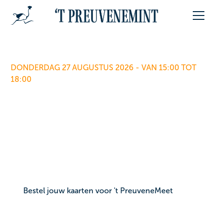
DONDERDAG 27 AUGUSTUS 2026 - VAN 15:00 TOT
18:00
Netwerken op 't
PreuveneMeet
Smakelijk netwerken op hét gastronomische event
van de Benelux.
Bestel jouw kaarten voor 't PreuveneMeet